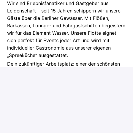
Wir sind Erlebnisfanatiker und Gastgeber aus
Leidenschaft – seit 15 Jahren schippern wir unsere
Gäste über die Berliner Gewässer. Mit Flößen,
Barkassen, Lounge- und Fahrgastschiffen begeistern
wir für das Element Wasser. Unsere Flotte eignet
sich perfekt für Events jeder Art und wird mit
individueller Gastronomie aus unserer eigenen
„Spreeküche“ ausgestattet.
Dein zukünftiger Arbeitsplatz: einer der schönsten
Berlins – direkt an der Spree mit Blick auf
Rummelsburger See und Bucht!
DU FÜHLST DICH ANGESPROCHEN?
Du bist mindestens 16 Jahre alt, hast Lust auf die
Schifffahrt und suchst ab sofort eine neue
Herausforderung als Binnenschiffer?