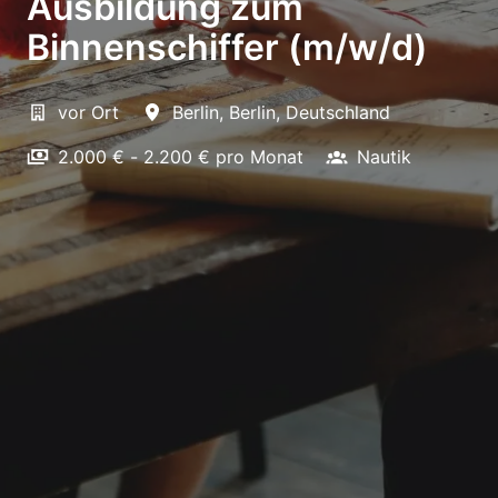
Ausbildung zum
Binnenschiffer (m/w/d)
vor Ort
Berlin
,
Berlin
,
Deutschland
2.000 € - 2.200 € pro Monat
Nautik